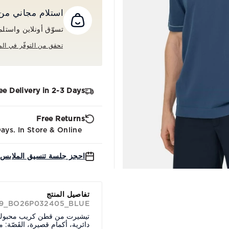
استلام مجاني من المت
تسوّق أونلاين واستلم طلبك م
تحقق من التوفّر في الم
ee Delivery in 2-3 Days
Free Returns
ys. In Store & Online.
احجز جلسة تنسيق الملابس 
تفاصيل المنتج
39_BO26P032405_BLUE
تيشيرت من قطن كريب محبوك مع
دائرية، أكمام قصيرة، القَصّة: 