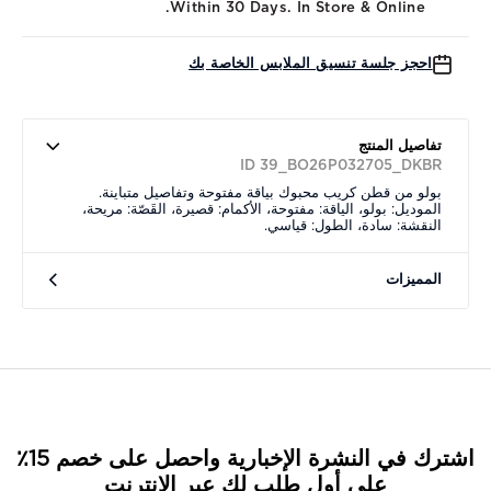
Within 30 Days. In Store & Online.
احجز جلسة تنسيق الملابس الخاصة بك
تفاصيل المنتج
ID 39_BO26P032705_DKBR
بولو من قطن كريب محبوك بياقة مفتوحة وتفاصيل متباينة.
الموديل: بولو، الياقة: مفتوحة، الأكمام: قصيرة، القَصّة: مريحة،
النقشة: سادة، الطول: قياسي.
المميزات
اشترك في النشرة الإخبارية واحصل على خصم 15٪
على أول طلب لك عبر الإنترنت