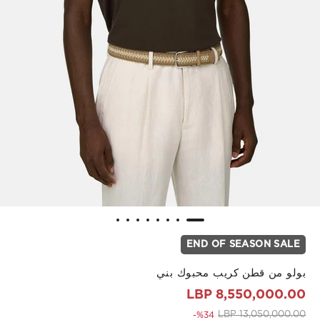
END OF SEASON SALE
بولو من قطن كريب محبوك بني
8,550,000.00 LBP
to 8,550,000.00 LBP
Price reduced from
13,050,000.00 LBP
%34-