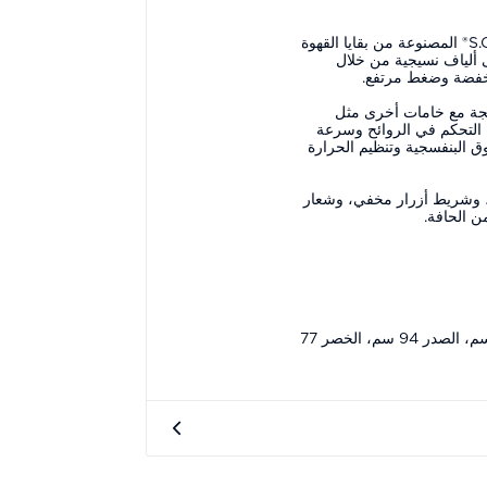
تحتوي القطعة على خيوط S.Cafè® المصنوعة من بقايا القهوة
لى ألياف نسيجية من خلال
نخفضة وضغط مرتفع.
تجة مع خامات أخرى مثل
 التحكم في الروائح وسرعة
ق البنفسجية وتنظيم الحرارة
ة، وشريط أزرار مخفي، وشعار
مقاسات الموديل: الطول 187 سم، الصدر 94 سم، الخصر 77