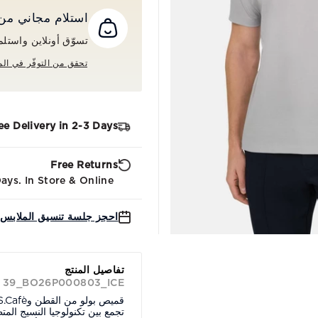
استلام مجاني من المت
تسوّق أونلاين واستلم طلبك م
تحقق من التوفّر في الم
ee Delivery in 2-3 Days
Free Returns
ys. In Store & Online.
احجز جلسة تنسيق الملابس 
تفاصيل المنتج
D 39_BO26P000803_ICE
تجمع بين تكنولوجيا النسيج المتط