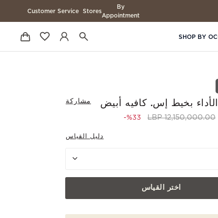
By
Customer Service
Stores
Appointment
SHOP BY OC
مشاركة
لأداء بخيط إس. كافيه أبيض
to 8,100,000.00 LBP
Price reduced from
12,150,000.00 LBP
%33-
دليل القياس
اختر القياس