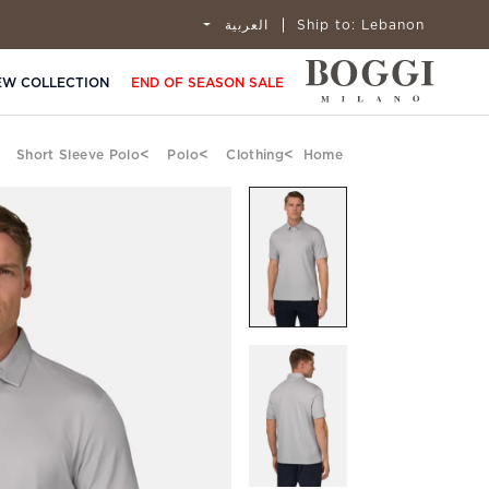
Lebanon
Ship to:
العربية
EW COLLECTION
END OF SEASON SALE
Short Sleeve Polo
Polo
Clothing
Home