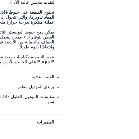
لتقديم ملابس عالية الأداء.
المعاد تدويرها، والتي تتحول إ
عملية مبتكرة بدرجة حرارة م
يمكن دمج خيوط البوليستر النا
القطن لتوفير أداء مميز، يشمل
الجفاف والحماية من الأشعة فو
وانتعاشًا يدوم طويلًا.
يتميز التصميم بكباسات معدني
Boggi B على الجانب الأيسر من الحافة.
القصة: عادية
يرتدي الموديل مقاس L
سم
المميزات