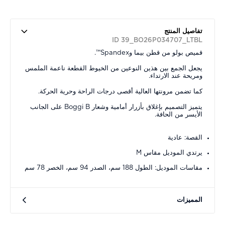
تفاصيل المنتج
ID 39_BO26P034707_LTBL
قميص بولو من قطن بيما وSpandex™.
يجعل الجمع بين هذين النوعين من الخيوط القطعة ناعمة الملمس
ومريحة عند الارتداء.
كما تضمن مرونتها العالية أقصى درجات الراحة وحرية الحركة.
يتميز التصميم بإغلاق بأزرار أمامية وشعار Boggi B على الجانب
الأيسر من الحافة.
القصة: عادية
يرتدي الموديل مقاس M
مقاسات الموديل: الطول 188 سم، الصدر 94 سم، الخصر 78 سم
المميزات