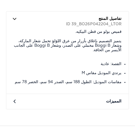
تفاصيل المنتج
ID 39_BO26P042204_LTOR
قميص بولو من قطن البيكيه.
يتميز التصميم بإغلاق بأزرار من عرق اللؤلؤ تحمل شعار الماركة،
وشعار Boggi B مخملي على الصدر، وشعار Boggi B على الجانب
الأيسر من الحافة.
القصة: عادية
يرتدي الموديل مقاس M
مقاسات الموديل: الطول 188 سم، الصدر 94 سم، الخصر 78 سم
المميزات