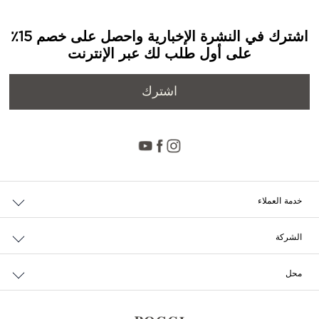
اشترك في النشرة الإخبارية واحصل على خصم 15٪
على أول طلب لك عبر الإنترنت
اشترك
خدمة العملاء
حالة الطلب والإرجاع
الشركة
التوصيل
من نحن
الدفع
محل
الوظائف
إرجاع مجاني
محدد مواقع المتاجر
سياسة الخصوصية وملفات تعريف الارتباط
تواصل معنا