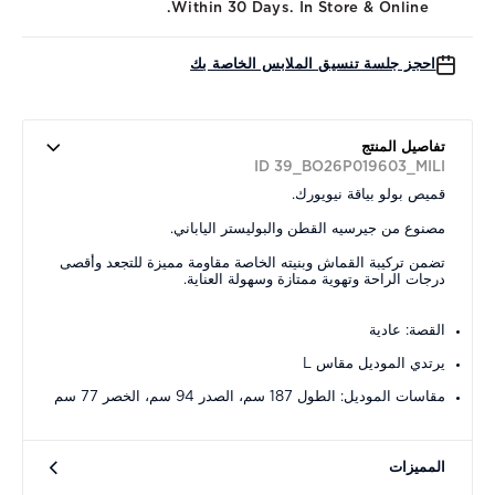
Within 30 Days. In Store & Online.
احجز جلسة تنسيق الملابس الخاصة بك
تفاصيل المنتج
ID 39_BO26P019603_MILI
قميص بولو بياقة نيويورك.
مصنوع من جيرسيه القطن والبوليستر الياباني.
تضمن تركيبة القماش وبنيته الخاصة مقاومة مميزة للتجعد وأقصى
درجات الراحة وتهوية ممتازة وسهولة العناية.
القصة: عادية
يرتدي الموديل مقاس L
مقاسات الموديل: الطول 187 سم، الصدر 94 سم، الخصر 77 سم
المميزات