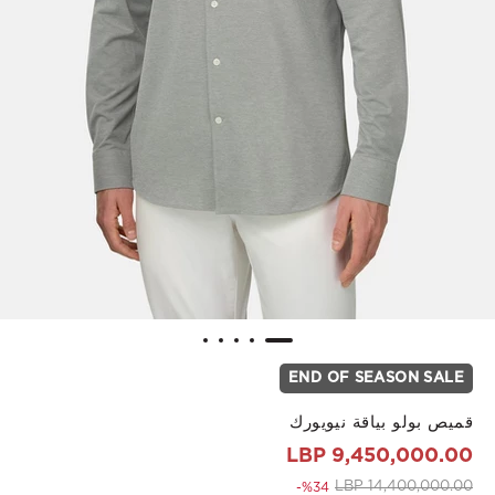
END OF SEASON SALE
قميص بولو بياقة نيويورك
9,450,000.00 LBP
to 9,450,000.00 LBP
Price reduced from
14,400,000.00 LBP
%34-