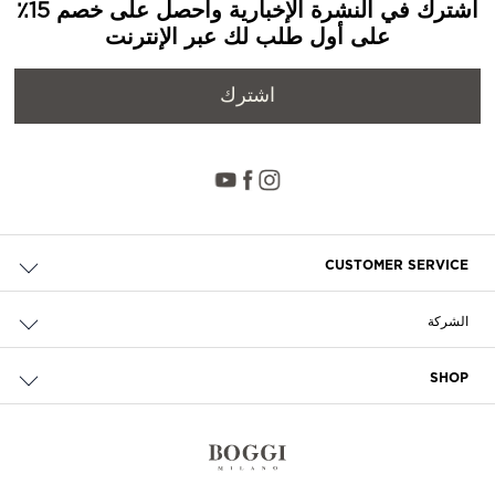
اشترك في النشرة الإخبارية واحصل على خصم 15٪
على أول طلب لك عبر الإنترنت
اشترك
CUSTOMER SERVICE
حالة الطلب والإرجاع
الشركة
التوصيل
من نحن
الدفع
SHOP
الوظائف
إرجاع مجاني
محدد مواقع المتاجر
سياسة الخصوصية وملفات تعريف الارتباط
تواصل معنا
الشروط والأحكام