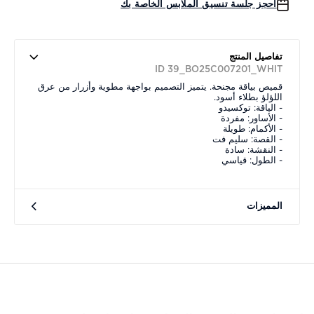
احجز جلسة تنسيق الملابس الخاصة بك
تفاصيل المنتج
ID 39_BO25C007201_WHIT
قميص بياقة مجنحة. يتميز التصميم بواجهة مطوية وأزرار من عرق
اللؤلؤ بطلاء أسود.
- الياقة: توكسيدو
- الأساور: مفردة
- الأكمام: طويلة
- القصة: سليم فت
- النقشة: سادة
- الطول: قياسي
المميزات