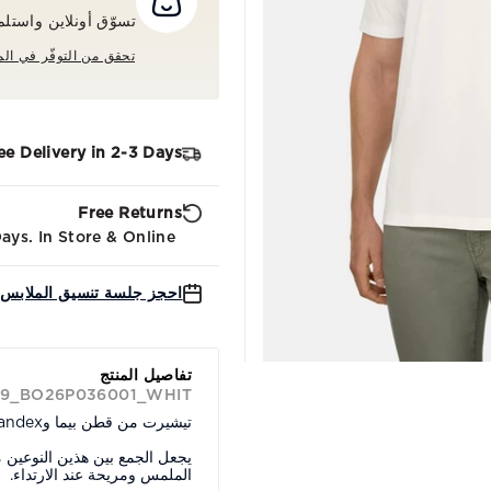
تسوّق أونلاين واستلم طلبك م
تحقق من التوفّر في الم
ee Delivery in 2-3 Days
Free Returns
ys. In Store & Online.
احجز جلسة تنسيق الملابس 
تفاصيل المنتج
39_BO26P036001_WHIT
تيشيرت من قطن بيما وSpandex™.
يجعل الجمع بين هذين النوعين 
الملمس ومريحة عند الارتداء.