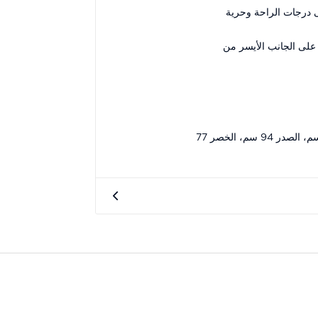
ى درجات الراحة وحرية
تميز التصميم بشعار Boggi B على الجانب الأيسر من
مقاسات الموديل: الطول 187 سم، الصدر 94 سم، الخصر 77