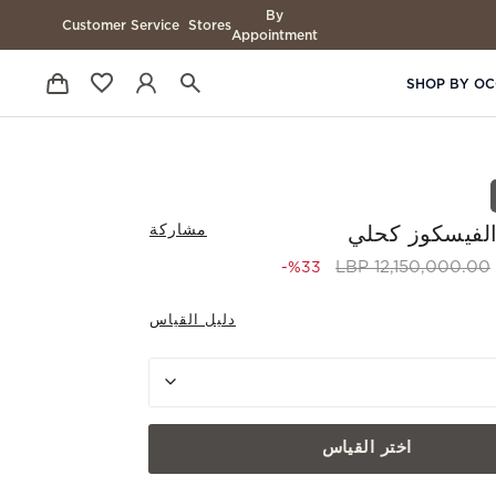
By
Customer Service
Stores
Appointment
SHOP BY OC
مشاركة
لفيسكوز كحلي
to 8,100,000.00 LBP
Price reduced from
12,150,000.00 LBP
%33-
دليل القياس
اختر القياس