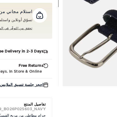
استلام مجاني من المت
تسوّق أونلاين واستلم طلبك م
تحقق من التوفّر في الم
ee Delivery in 2-3 Days
Free Returns
ys. In Store & Online.
احجز جلسة تنسيق الملابس 
تفاصيل المنتج
39_BO26P025603_NAVY
حزام مطاطي من مزيج الفيس