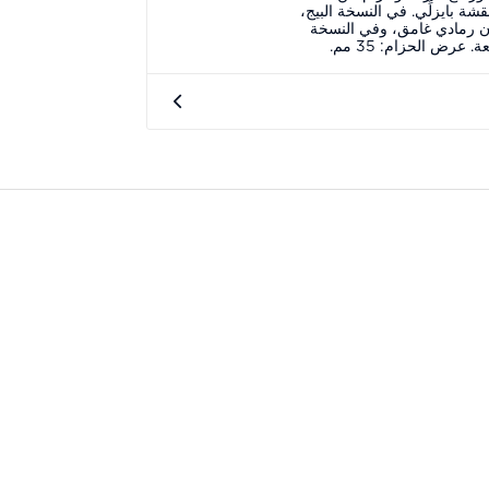
ة بايزلِّي. في النسخة البيج،
ون رمادي غامق، وفي النسخة
 عرض الحزام: 35 مم.