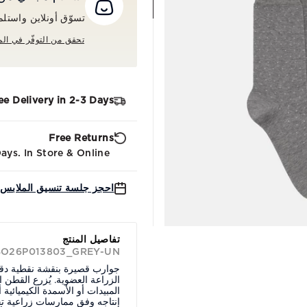
تسوّق أونلاين واستلم طلبك م
تحقق من التوفّر في الم
ee Delivery in 2-3 Days
Free Returns
ys. In Store & Online.
احجز جلسة تنسيق الملابس 
تفاصيل المنتج
BO26P013803_GREY-UN.
جوارب قصيرة بنقشة نقطية د
الزراعة العضوية. يُزرع القطن
المبيدات أو الأسمدة الكيميائية أو
إنتاجه وفق ممارسات زراعية تحتر