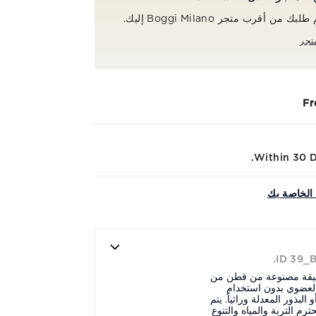
ن أقرب متجر Boggi Milano إليك.
تجر
Fr
Within 30 Da
الخاصة بك
ID 39_
قيقة مصنوعة من قطن من
 العضوي بدون استخدام
 البذور المعدلة وراثياً. يتم
م التربة والمياه والتنوع