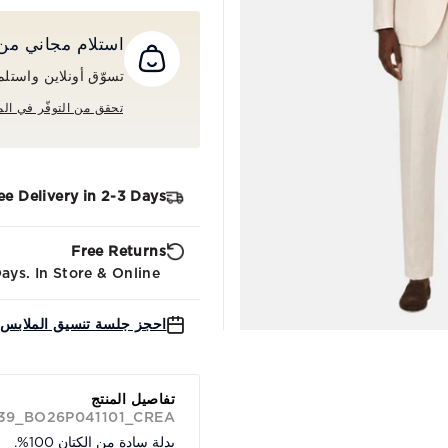
استلام مجاني من المت
تسوّق أونلاين واستلم طلبك م
تحقق من التوفّر في الم
ee Delivery in 2-3 Days
Free Returns
ys. In Store & Online.
احجز جلسة تنسيق الملابس 
تفاصيل المنتج
 39_BO26P041101_CREA
بدلة سادة من الكتان 100%.