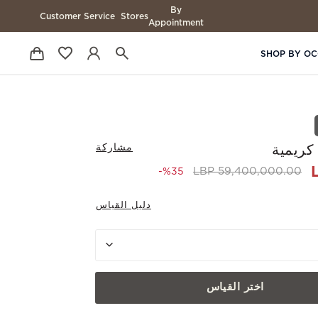
By
Customer Service
Stores
Appointment
SHOP BY OC
مشاركة
كريمية
to 38,700,000.00 LBP
Price reduced from
59,400,000.00 LBP
%35-
دليل القياس
اختر القياس