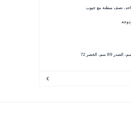
احد، نصف مبطنة مع جيوب
دوجة.
مقاسات الموديل: الطول 186 سم، الصدر 89 سم، الخصر 72