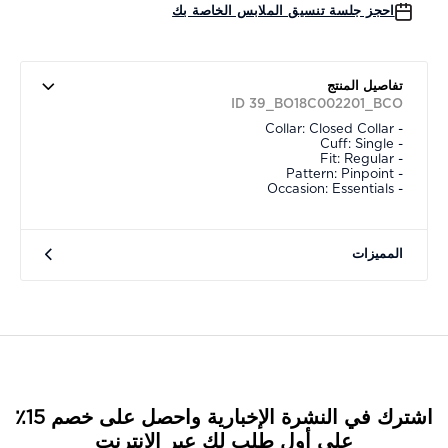
احجز جلسة تنسيق الملابس الخاصة بك
تفاصيل المنتج
ID 39_BO18C002201_BCO
- Collar: Closed Collar
- Cuff: Single
- Fit: Regular
- Pattern: Pinpoint
- Occasion: Essentials
المميزات
اشترك في النشرة الإخبارية واحصل على خصم 15٪
على أول طلب لك عبر الإنترنت