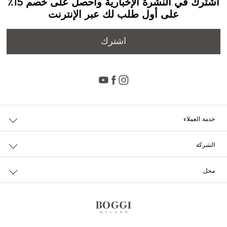
اشترك في النشرة الإخبارية واحصل على خصم 15٪
على أول طلب لك عبر الإنترنت
اشترك
خدمة العملاء
حالة الطلب والإرجاع
الشركة
التوصيل
من نحن
الدفع
محل
الوظائف
إرجاع مجاني
محدد مواقع المتاجر
سياسة الخصوصية وملفات تعريف الارتباط
تواصل معنا
الشروط والأحكام