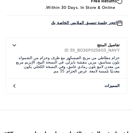
Free Returns
Within 30 Days. In Store & Online.
احجز جلسة تنسيق الملابس الخاصة بك
تفاصيل المنتج
ID 39_BO26P025603_NAVY
حزام مطاطي من مزيج الفيسكوز مع طرف وحزام من الشمواه
بلون متناسق، مزين بنقشة بايزلِّي. في النسخة البيج، الإبزيم مربع
من معدن لامع بلون رمادي غامق، وفي النسخة الكحلي يكون
معدنيًا بلمسة لامعة. عرض الحزام: 35 مم.
المميزات